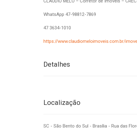
CLAUDIO MELO – Corretor de Imóveis – CREC
WhatsApp 47-98812-7869
47 3634-1010
https://www.claudiomeloimoveis.com.br/imove
Detalhes
Localização
SC - São Bento do Sul - Brasília - Rua das Flo