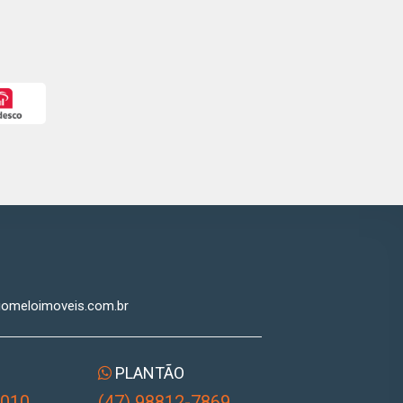
iomeloimoveis.com.br
PLANTÃO
1010
(47) 98812-7869