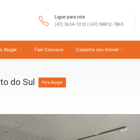
Ligue para nós
(47) 3634-1010 | (47) 98812-7869
o Alugar
Fale Conosco
Cadastre seu Imóvel
nto do Sul
Para Alugar