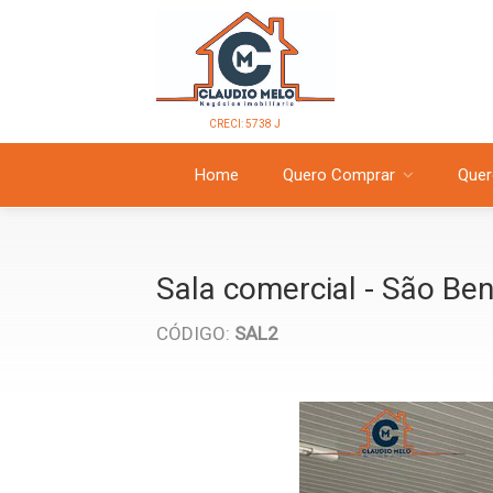
CRECI: 5738 J
Home
Quero Comprar
Quer
Sala comercial - São Be
CÓDIGO:
SAL2