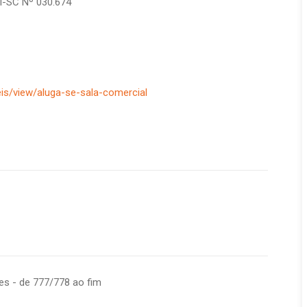
I-SC Nº 030.674
is/view/aluga-se-sala-comercial
res - de 777/778 ao fim